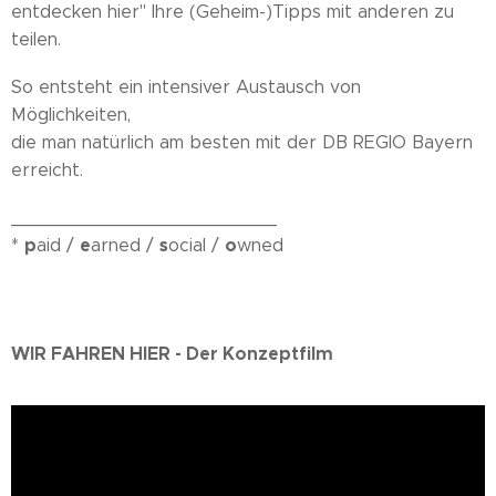
entdecken hier" Ihre (Geheim-)Tipps mit anderen zu
teilen.
So entsteht ein intensiver Austausch von
Möglichkeiten,
die man natürlich am besten mit der DB REGIO Bayern
erreicht.
________________________
p
e
s
o
*
aid /
arned /
ocial /
wned
WIR FAHREN HIER - Der Konzeptfilm